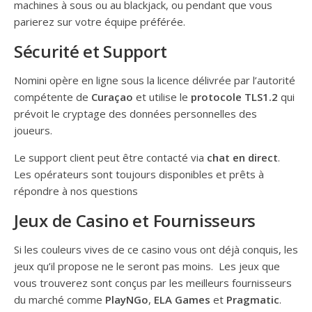
machines à sous ou au blackjack, ou pendant que vous
parierez sur votre équipe préférée.
Sécurité et Support
Nomini opère en ligne sous la licence délivrée par l’autorité
compétente de
Curaçao
et utilise le
protocole
TLS1.2
qui
prévoit le cryptage des données personnelles des
joueurs.
Le support client peut être contacté via
chat en direct
.
Les opérateurs sont toujours disponibles et prêts à
répondre à nos questions
Jeux de Casino et Fournisseurs
Si les couleurs vives de ce casino vous ont déjà conquis, les
jeux qu’il propose ne le seront pas moins. Les jeux que
vous trouverez sont conçus par les meilleurs fournisseurs
du marché comme
PlayNGo
,
ELA Games
et
Pragmatic
.