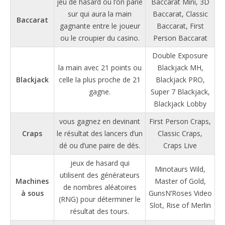
jeu de hasard où l’on parie
Baccarat Mini, 3D
sur qui aura la main
Baccarat, Classic
Baccarat
gagnante entre le joueur
Baccarat, First
ou le croupier du casino.
Person Baccarat
Double Exposure
la main avec 21 points ou
Blackjack MH,
Blackjack
celle la plus proche de 21
Blackjack PRO,
gagne.
Super 7 Blackjack,
Blackjack Lobby
vous gagnez en devinant
First Person Craps,
Craps
le résultat des lancers d’un
Classic Craps,
dé ou d’une paire de dés.
Craps Live
jeux de hasard qui
Minotaurs Wild,
utilisent des générateurs
Machines
Master of Gold,
de nombres aléatoires
à sous
GunsN’Roses Video
(RNG) pour déterminer le
Slot, Rise of Merlin
résultat des tours.