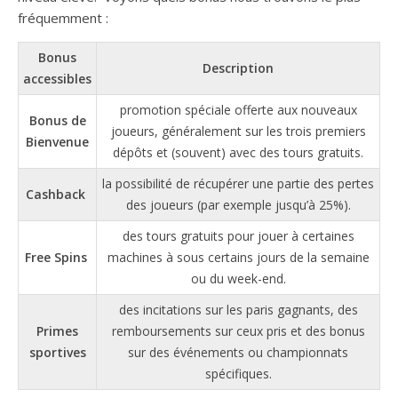
fréquemment :
Bonus
Description
accessibles
promotion spéciale offerte aux nouveaux
Bonus de
joueurs, généralement sur les trois premiers
Bienvenue
dépôts et (souvent) avec des tours gratuits.
la possibilité de récupérer une partie des pertes
Cashback
des joueurs (par exemple jusqu’à 25%).
des tours gratuits pour jouer à certaines
Free Spins
machines à sous certains jours de la semaine
ou du week-end.
des incitations sur les paris gagnants, des
Primes
remboursements sur ceux pris et des bonus
sportives
sur des événements ou championnats
spécifiques.