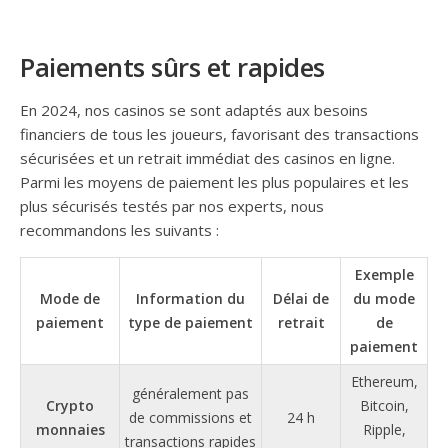
Paiements sûrs et rapides
En 2024, nos casinos se sont adaptés aux besoins
financiers de tous les joueurs, favorisant des transactions
sécurisées et un retrait immédiat des casinos en ligne.
Parmi les moyens de paiement les plus populaires et les
plus sécurisés testés par nos experts, nous
recommandons les suivants :
Exemple
Mode de
Information du
Délai de
du mode
paiement
type de paiement
retrait
de
paiement
Ethereum,
généralement pas
Crypto
Bitcoin,
de commissions et
24 h
monnaies
Ripple,
transactions rapides