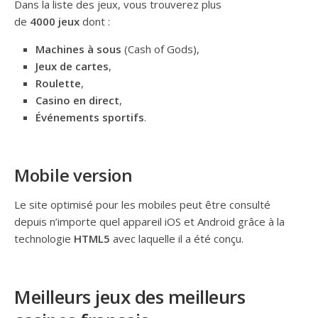
Dans la liste des jeux, vous trouverez plus
de
4000
jeux
dont :
Machines à sous
(Cash of Gods),
Jeux de cartes
,
Roulette
,
Casino en direct
,
Événements sportifs
.
Mobile version
Le site optimisé pour les mobiles peut être consulté
depuis n’importe quel appareil iOS et Android grâce à la
technologie
HTML5
avec laquelle il a été conçu.
Meilleurs jeux des meilleurs