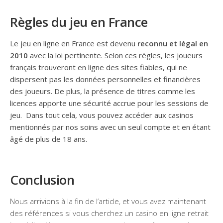
Règles du jeu en France
Le jeu en ligne en France est devenu
reconnu et légal en
2010
avec la loi pertinente. Selon ces règles, les joueurs
français trouveront en ligne des sites fiables, qui ne
dispersent pas les données personnelles et financières
des joueurs. De plus, la présence de titres comme les
licences apporte une sécurité accrue pour les sessions de
jeu. Dans tout cela, vous pouvez accéder aux casinos
mentionnés par nos soins avec un seul compte et en étant
âgé de plus de 18 ans.
Conclusion
Nous arrivions à la fin de l’article, et vous avez maintenant
des références si vous cherchez un casino en ligne retrait