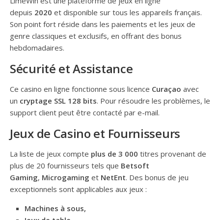
LimeWin est une plateforme de jeux en ligne
depuis
2020
et disponible sur tous les appareils français.
Son point fort réside dans les paiements et les jeux de
genre classiques et exclusifs, en offrant des bonus
hebdomadaires.
Sécurité et Assistance
Ce casino en ligne fonctionne sous licence
Curaçao
avec
un
cryptage
SSL
128 bits
. Pour résoudre les problèmes, le
support client peut être contacté par e-mail.
Jeux de Casino et Fournisseurs
La liste de jeux compte
plus de 3 000
titres provenant de
plus de 20 fournisseurs tels que
Betsoft
Gaming
,
Microgaming
et
NetEnt
. Des bonus de jeu
exceptionnels sont applicables aux jeux :
Machines à sous,
Jeux de table,