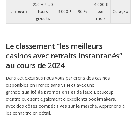
250 € + 50
4 000 €
Limewin
tours
3 000 +
96 %
par
Curaçao
gratuits
mois
Le classement “les meilleurs
casinos avec retraits instantanés”
au cours de 2024
Dans cet excursus nous vous parlerons des casinos
disponibles en France sans VPN et avec une
grande
qualité de
promotions et de jeux
. Beaucoup
d’entre eux sont également d’excellents
bookmakers
,
avec des
côtes
compétitives sur le marché
. Apprenons à
les connaître en détail.