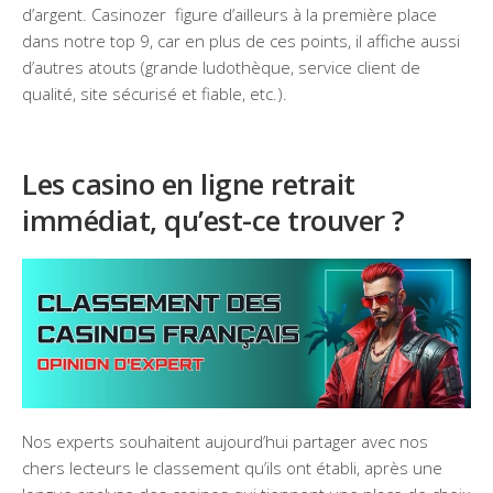
d’argent. Casinozer figure d’ailleurs à la première place
dans notre top 9, car en plus de ces points, il affiche aussi
d’autres atouts (grande ludothèque, service client de
qualité, site sécurisé et fiable, etc.).
Les casino en ligne retrait
immédiat, qu’est-ce trouver ?
Nos experts souhaitent aujourd’hui partager avec nos
chers lecteurs le classement qu’ils ont établi, après une