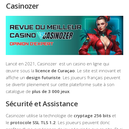
Casinozer
Lancé en 2021, Casinozer est un casino en ligne qui
œuvre sous la
licence de Curaçao
. Le site est innovant et
affiche un
design futuriste
. Les joueurs français peuvent
se divertir pleinement sur cette plateforme suite à son
catalogue de
plus de 3 000 jeux
.
Sécurité et Assistance
Casinozer utilise la technologie de
cryptage 256 bits
et
le
protocole SSL TLS 1.2
. Les joueurs peuvent donc