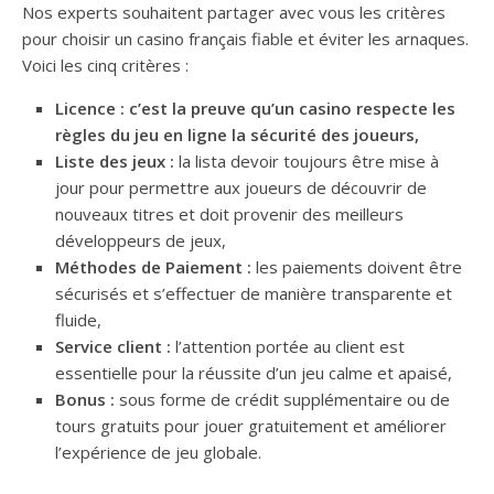
Nos experts souhaitent partager avec vous les critères
pour choisir un casino français fiable et éviter les arnaques.
Voici les cinq critères :
Licence : c’est la preuve qu’un casino respecte les
règles du jeu en ligne la sécurité des joueurs,
Liste des jeux :
la lista devoir toujours être mise à
jour pour permettre aux joueurs de découvrir de
nouveaux titres et doit provenir des meilleurs
développeurs de jeux,
Méthodes de Paiement :
les paiements doivent être
sécurisés et s’effectuer de manière transparente et
fluide,
Service client :
l’attention portée au client est
essentielle pour la réussite d’un jeu calme et apaisé,
Bonus :
sous forme de crédit supplémentaire ou de
tours gratuits pour jouer gratuitement et améliorer
l’expérience de jeu globale.