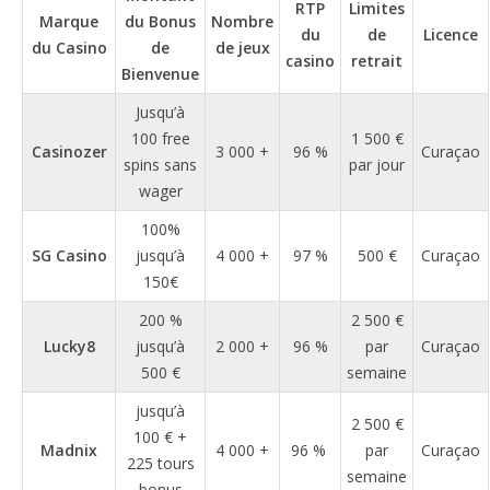
RTP
Limites
Marque
du Bonus
Nombre
du
de
Licence
du Casino
de
de jeux
casino
retrait
Bienvenue
Jusqu’à
100 free
1 500 €
Casinozer
3 000 +
96 %
Curaçao
spins sans
par jour
wager
100%
SG Casino
jusqu’à
4 000 +
97 %
500 €
Curaçao
150€
200 %
2 500 €
Lucky8
jusqu’à
2 000 +
96 %
par
Curaçao
500 €
semaine
jusqu’à
2 500 €
100 € +
Madnix
4 000 +
96 %
par
Curaçao
225 tours
semaine
bonus