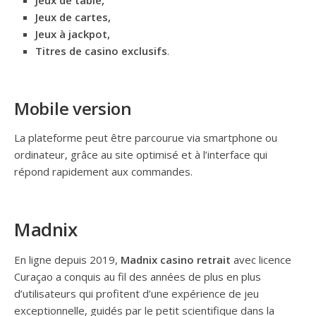
Jeux de cartes,
Jeux à jackpot,
Titres de casino exclusifs
.
Mobile version
La plateforme peut être parcourue via smartphone ou
ordinateur, grâce au site optimisé et à l’interface qui
répond rapidement aux commandes.
Madnix
En ligne depuis 2019,
Madnix casino retrait
avec licence
Curaçao a conquis au fil des années de plus en plus
d’utilisateurs qui profitent d’une expérience de jeu
exceptionnelle, guidés par le petit scientifique dans la